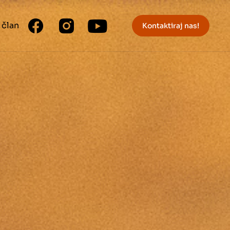
 član
Kontaktiraj nas!