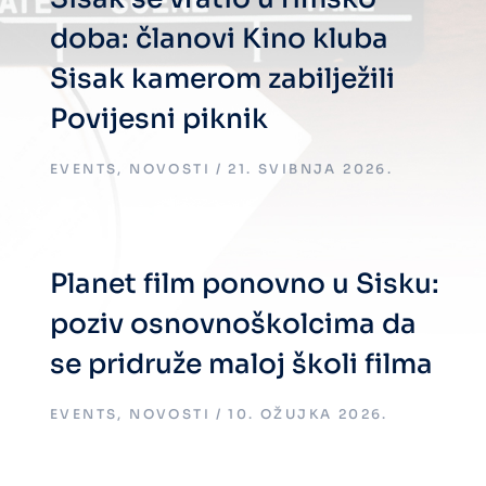
doba: članovi Kino kluba
Sisak kamerom zabilježili
Povijesni piknik
EVENTS
,
NOVOSTI
21. SVIBNJA 2026.
Planet film ponovno u Sisku:
poziv osnovnoškolcima da
se pridruže maloj školi filma
EVENTS
,
NOVOSTI
10. OŽUJKA 2026.