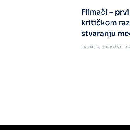
Filmači – prv
kritičkom raz
stvaranju me
EVENTS
,
NOVOSTI