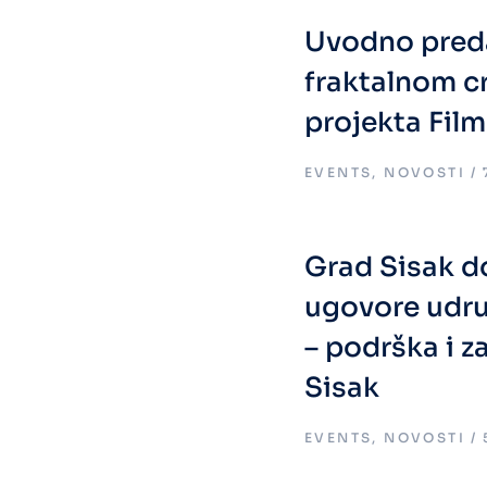
Uvodno pred
fraktalnom c
projekta Film
EVENTS
,
NOVOSTI
Grad Sisak do
ugovore udru
– podrška i z
Sisak
EVENTS
,
NOVOSTI