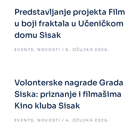
Predstavljanje projekta Film
u boji fraktala u Učeničkom
domu Sisak
EVENTS
,
NOVOSTI
6. OŽUJKA 2026.
Volonterske nagrade Grada
Siska: priznanje i filmašima
Kino kluba Sisak
EVENTS
,
NOVOSTI
4. OŽUJKA 2026.