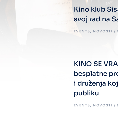
Kino klub Si
svoj rad na 
EVENTS
,
NOVOSTI
KINO SE VRA
besplatne pro
i druženja ko
publiku
EVENTS
,
NOVOSTI