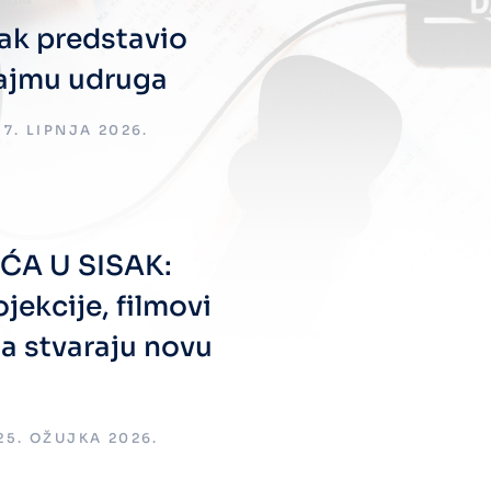
sak predstavio
Sajmu udruga
17. LIPNJA 2026.
ĆA U SISAK:
jekcije, filmovi
ja stvaraju novu
25. OŽUJKA 2026.