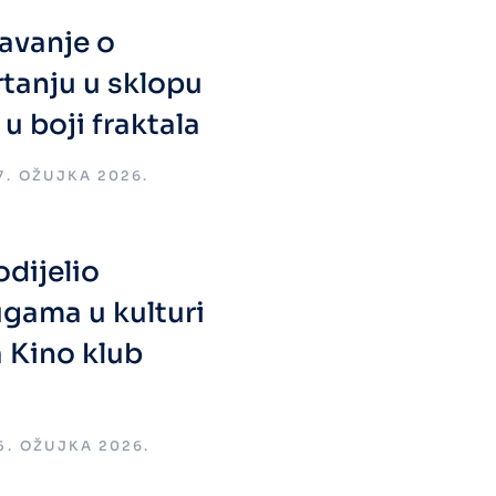
avanje o
rtanju u sklopu
 u boji fraktala
7. OŽUJKA 2026.
dijelio
gama u kulturi
a Kino klub
5. OŽUJKA 2026.