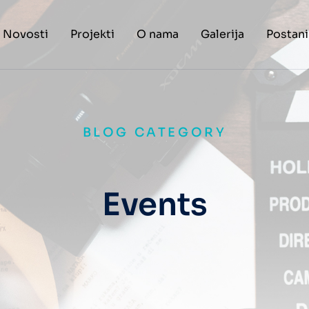
Novosti
Projekti
O nama
Galerija
Postani
BLOG CATEGORY
Events