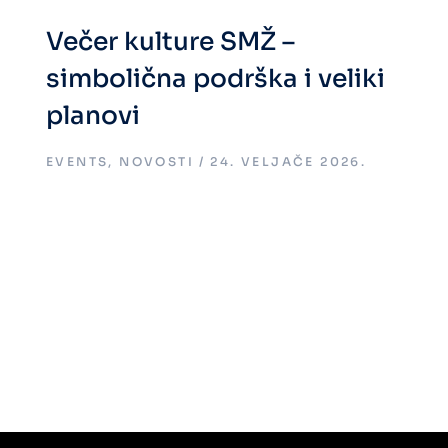
Večer kulture SMŽ –
simbolična podrška i veliki
planovi
EVENTS
,
NOVOSTI
24. VELJAČE 2026.