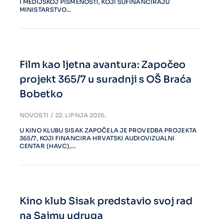
I MEDIJSKOJ PISMENOSTI, KOJI SUFINANCIRAJU
MINISTARSTVO…
Film kao ljetna avantura: Započeo
projekt 365/7 u suradnji s OŠ Braća
Bobetko
NOVOSTI
22. LIPNJA 2026.
U KINO KLUBU SISAK ZAPOČELA JE PROVEDBA PROJEKTA
365/7, KOJI FINANCIRA HRVATSKI AUDIOVIZUALNI
CENTAR (HAVC),…
Kino klub Sisak predstavio svoj rad
na Sajmu udruga