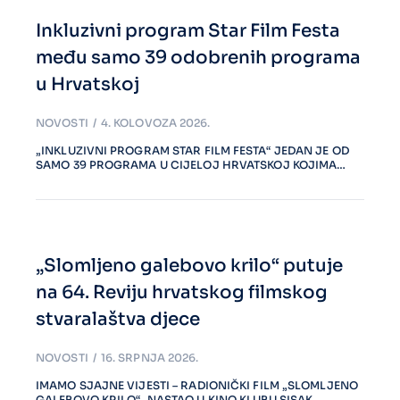
Inkluzivni program Star Film Festa
među samo 39 odobrenih programa
u Hrvatskoj
NOVOSTI
4. KOLOVOZA 2026.
„INKLUZIVNI PROGRAM STAR FILM FESTA“ JEDAN JE OD
SAMO 39 PROGRAMA U CIJELOJ HRVATSKOJ KOJIMA…
„Slomljeno galebovo krilo“ putuje
na 64. Reviju hrvatskog filmskog
stvaralaštva djece
NOVOSTI
16. SRPNJA 2026.
IMAMO SJAJNE VIJESTI – RADIONIČKI FILM „SLOMLJENO
GALEBOVO KRILO“, NASTAO U KINO KLUBU SISAK,