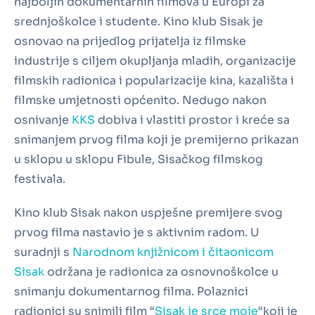
najboljih dokumentarnih filmova u Europi za
srednjoškolce i studente. Kino klub Sisak je
osnovao na prijedlog prijatelja iz filmske
industrije s ciljem okupljanja mladih, organizacije
filmskih radionica i popularizacije kina, kazališta i
filmske umjetnosti općenito. Nedugo nakon
osnivanje
KKS
dobiva i vlastiti prostor i kreće sa
snimanjem prvog filma koji je premijerno prikazan
u sklopu u sklopu Fibule, Sisačkog filmskog
festivala.
Kino klub Sisak nakon uspješne premijere svog
prvog filma nastavio je s aktivnim radom. U
suradnji s
Narodnom knjižnicom i čitaonicom
Sisak
održana je radionica za osnovnoškolce u
snimanju dokumentarnog filma. Polaznici
radionici su snimili film “
Sisak je srce moje
“koji je