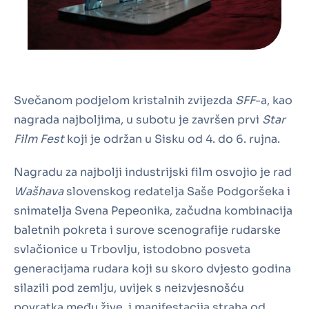
Svečanom podjelom kristalnih zvijezda
SFF
-a, kao
nagrada najboljima, u subotu je završen prvi
Star
Film Fest
koji je održan u Sisku od 4. do 6. rujna.
Nagradu za najbolji industrijski film osvojio je rad
Wašhava
slovenskog redatelja Saše Podgoršeka i
snimatelja Svena Pepeonika, začudna kombinacija
baletnih pokreta i surove scenografije rudarske
svlačionice u Trbovlju, istodobno posveta
generacijama rudara koji su skoro dvjesto godina
silazili pod zemlju, uvijek s neizvjesnošću
povratka među žive, i manifestacija straha od