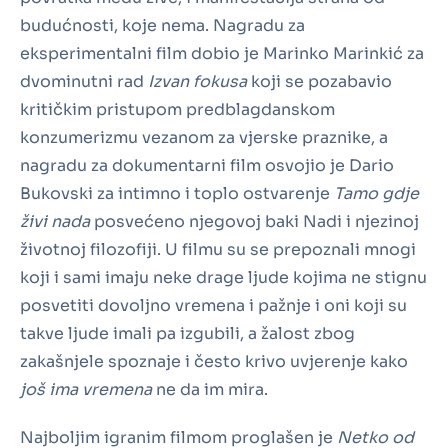
budućnosti, koje nema. Nagradu za
eksperimentalni film dobio je Marinko Marinkić za
dvominutni rad
Izvan fokusa
koji se pozabavio
kritičkim pristupom predblagdanskom
konzumerizmu vezanom za vjerske praznike, a
nagradu za dokumentarni film osvojio je Dario
Bukovski za intimno i toplo ostvarenje
Tamo gdje
živi nada
posvećeno njegovoj baki Nadi i njezinoj
životnoj filozofiji. U filmu su se prepoznali mnogi
koji i sami imaju neke drage ljude kojima ne stignu
posvetiti dovoljno vremena i pažnje i oni koji su
takve ljude imali pa izgubili, a žalost zbog
zakašnjele spoznaje i često krivo uvjerenje kako
još ima vremena
ne da im mira.
Najboljim igranim filmom proglašen je
Netko od