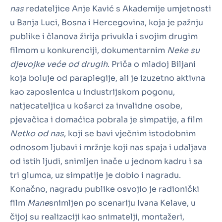
nas
redateljice Anje Kavić s Akademije umjetnosti
u Banja Luci, Bosna i Hercegovina, koja je pažnju
publike i članova žirija privukla i svojim drugim
filmom u konkurenciji, dokumentarnim
Neke su
djevojke veće od drugih
. Priča o mladoj Biljani
koja boluje od paraplegije, ali je izuzetno aktivna
kao zaposlenica u industrijskom pogonu,
natjecateljica u košarci za invalidne osobe,
pjevačica i domaćica pobrala je simpatije, a film
Netko od nas
, koji se bavi vječnim istodobnim
odnosom ljubavi i mržnje koji nas spaja i udaljava
od istih ljudi, snimljen inače u jednom kadru i sa
tri glumca, uz simpatije je dobio i nagradu.
Konačno, nagradu publike osvojio je radionički
film
Mane
snimljen po scenariju Ivana Kelave, u
čijoj su realizaciji kao snimatelji, montažeri,