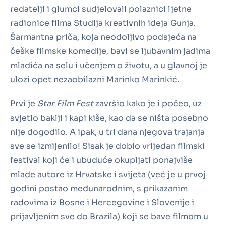
redatelji i glumci sudjelovali polaznici ljetne
radionice filma Studija kreativnih ideja Gunja.
Šarmantna priča, koja neodoljivo podsjeća na
češke filmske komedije, bavi se ljubavnim jadima
mladića na selu i učenjem o životu, a u glavnoj je
ulozi opet nezaobilazni Marinko Marinkić.
Prvi je
Star Film Fest
završio kako je i počeo, uz
svjetlo baklji i kapi kiše, kao da se ništa posebno
nije dogodilo. A ipak, u tri dana njegova trajanja
sve se izmijenilo! Sisak je dobio vrijedan filmski
festival koji će i ubuduće okupljati ponajviše
mlade autore iz Hrvatske i svijeta (već je u prvoj
godini postao međunarodnim, s prikazanim
radovima iz Bosne i Hercegovine i Slovenije i
prijavljenim sve do Brazila) koji se bave filmom u