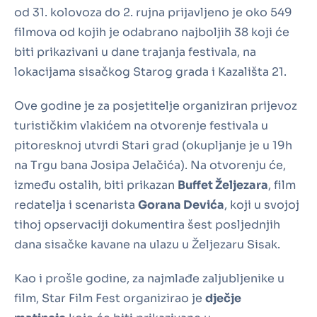
od 31. kolovoza do 2. rujna prijavljeno je oko 549
filmova od kojih je odabrano najboljih 38 koji će
biti prikazivani u dane trajanja festivala, na
lokacijama sisačkog Starog grada i Kazališta 21.
Ove godine je za posjetitelje organiziran prijevoz
turističkim vlakićem na otvorenje festivala u
pitoresknoj utvrdi Stari grad (okupljanje je u 19h
na Trgu bana Josipa Jelačića). Na otvorenju će,
između ostalih, biti prikazan
Buffet Željezara
, film
redatelja i scenarista
Gorana Devića
, koji u svojoj
tihoj opservaciji dokumentira šest posljednjih
dana sisačke kavane na ulazu u Željezaru Sisak.
Kao i prošle godine, za najmlađe zaljubljenike u
film, Star Film Fest organizirao je
dječje