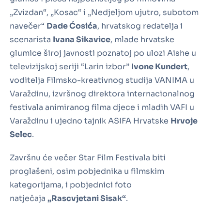
„Zvizdan“, „Kosac“ i „Nedjeljom ujutro, subotom
navečer“
Dade Ćosića
, hrvatskog redatelja i
scenarista
Ivana Sikavice
, mlade hrvatske
glumice široj javnosti poznatoj po ulozi Aishe u
televizijskoj seriji “Larin izbor”
Ivone Kundert
,
voditelja Filmsko-kreativnog studija VANIMA u
Varaždinu, izvršnog direktora internacionalnog
festivala animiranog filma djece i mladih VAFI u
Varaždinu i ujedno tajnik ASIFA Hrvatske
Hrvoje
Selec
.
Završnu će večer Star Film Festivala biti
proglašeni, osim pobjednika u filmskim
kategorijama, i pobjednici foto
natječaja
„Rascvjetani Sisak“
.