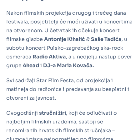
Nakon filmskih projekcija drugog i trećeg dana
festivala, posjetitelji će moći uživati u koncertima
na otvorenom. U četvrtak ih očekuje koncert
filmske glazbe
Antonije Kihalić
&
Saše Tadića
, u
subotu koncert Pulsko-zagrebačkog ska-rock
osmeraca
Radio Aktiva
, a u nedjelju nastup cover
grupe
4head
i
DJ-a Maria Kovača.
Svi sadržaji Star Film Festa, od projekcija i
matineja do radionica i predavanja su besplatni i
otvoreni za javnost.
Ovogodišnji
stručni žiri
, koji će odlučivati o
najboljim filmskih uradcima, sastoji se
renomiranih hrvatskih filmskih stručnjaka –
glumca i pisca najpoznatijeg po filmovima