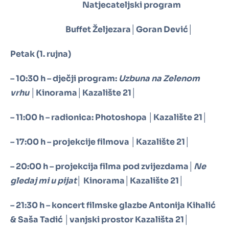
Natjecateljski program
Buffet Željezara│Goran Dević│
Petak (1. rujna)
– 10:30 h – dječji program:
Uzbuna na Zelenom
vrhu
│Kinorama│Kazalište 21│
– 11:00 h – radionica: Photoshopa │Kazalište 21│
– 17:00 h – projekcije filmova │Kazalište 21│
– 20:00 h – projekcija filma pod zvijezdama│
Ne
gledaj mi u pijat
│ Kinorama│Kazalište 21│
– 21:30 h – koncert filmske glazbe Antonija Kihalić
& Saša Tadić │vanjski prostor Kazališta 21│