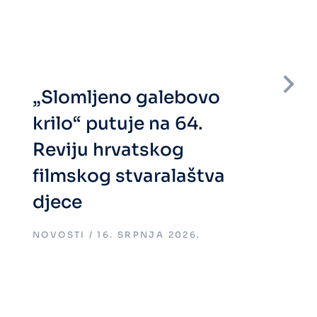
„Slomljeno galebovo
krilo“ putuje na 64.
Reviju hrvatskog
filmskog stvaralaštva
djece
NOVOSTI
16. SRPNJA 2026.