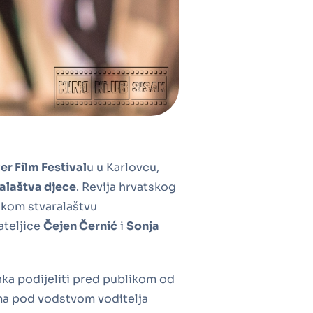
er Film Festival
u u Karlovcu,
ralaštva djece
. Revija hrvatskog
mskom stvaralaštvu
ateljice
Čejen Černić
i
Sonja
nka podijeliti pred publikom od
ilma pod vodstvom voditelja