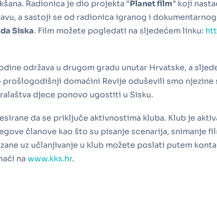
kšana. Radionica je dio projekta “
Planet film
” koji nas
avu, a sastoji se od radionica igranog i dokumentarnog 
da Siska
. Film možete pogledati na sljedećem linku:
ht
godine održava u drugom gradu unutar Hrvatske, a sljed
o prošlogodišnji domaćini Revije oduševili smo njezine
ralaštva djece ponovo ugostiti u Sisku.
irane da se priključe aktivnostima kluba. Klub je aktiv
egove članove kao što su pisanje scenarija, snimanje fi
ezane uz učlanjivanje u klub možete poslati putem konta
naći na
www.kks.hr
.