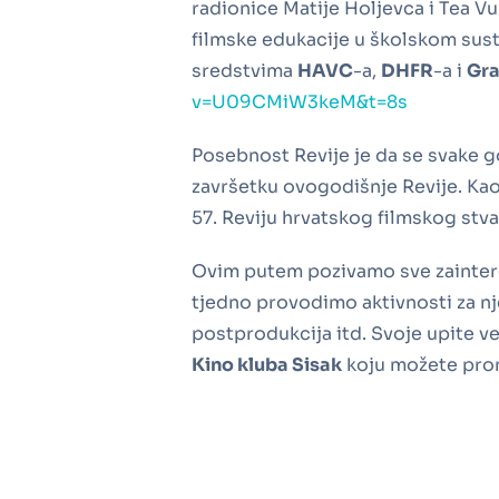
radionice Matije Holjevca i Tea Vu
filmske edukacije u školskom sust
sredstvima
HAVC
-a,
DHFR
-a i
Gra
v=U09CMiW3keM&t=8s
Posebnost Revije je da se svake 
završetku ovogodišnje Revije. Ka
57. Reviju hrvatskog filmskog stva
Ovim putem pozivamo sve zainteres
tjedno provodimo aktivnosti za nj
postprodukcija itd. Svoje upite v
Kino kluba Sisak
koju možete pro