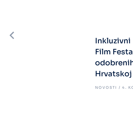
Inkluzivn
Film Fest
odobreni
Hrvatskoj
.
NOVOSTI
4. 