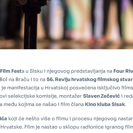
 Film Fest
a u Sisku i njegovog predstavljanja na
Four Riv
Bol na Braču i to na
56. Reviju hrvatskog filmskog stva
a je manifestacija u Hrvatskoj posvećena isključivo fil
vi selekcijske komisije, montažer
Slaven Zečević
i red
va među kojima se našao i film člana
Kino kluba Sisak
.
ića
koji će nešto više o filmu i procesu njegovog nasta
e Hrvatske. Film je nastao u sklopu radionice igranog f