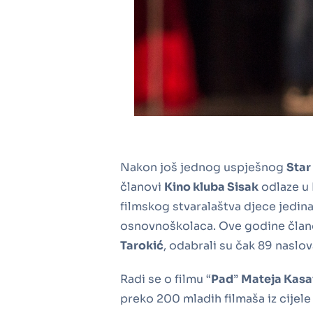
Nakon još jednog uspješnog
Star
članovi
Kino kluba Sisak
odlaze u 
filmskog stvaralaštva djece jedin
osnovnoškolaca. Ove godine člano
Tarokić
, odabrali su čak 89 naslo
Radi se o filmu “
Pad
”
Mateja Kasa
preko 200 mladih filmaša iz cijel