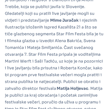
Trebše, koja se publici javila iz Slovenije.
Gledatelji koji su pratili live javljanje mogli su
vidjeti i predstavljanje
Mime Juračak
i njezinih
ilustracija izloženih ispred Kazališta 21 a što se
tiče glazbenog segmenta Star Film Festa bila je tu
i filmska glazba u izvedbi Alena Bakrića, Svena
Tomanića i Mateja Smiljanića. Čast svečanog
otvaranja 7. Star Film Festa pripala je voditeljima
Martini Werft i Saši Tadiću, uz koje je na pozornici
i live javljanju bila prisutna i Roberta Končar, kako
bi program prve festivalske večeri mogla pratiti i
strana publika te natjecatelji. Publici se obratio i
zahvalio direktor festivala
Matija Holjevac
. Matija
je publici za kraj obraćanja i početak zanimljive
festivalske večeri, poručio da uživa u programu i
time je Star Film Fest službeno otvoren, nakon