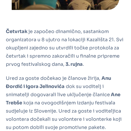
Četvrtak
je započeo dinamično, sastankom
organizatora u 8 ujutro na lokaciji Kazališta 21. Svi
okupljeni zajedno su utvrdili točke protokola za
četvrtak i spremno zakoračili u finalne pripreme
prvog festivalskog dana,
3. rujna
.
Ured za goste dočekao je članove žirija,
Anu
Đordić i Igora Jelinovića
dok su voditelj i
snimatelji dogovarali live uključenje članice
Ane
Trebše
koja na ovogodišnjem izdanju festivala
sudjeluje iz Slovenije. Ured za goste i voditeljica
volontera dočekali su volontere i volonterke koji
su potom dobili svoje promotivne pakete.