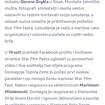
dolasku
Gorana Grgića
u Sisak. Montaža, tehnička
služba, fotografi, snimatelji i media sektor
nastavili su redom izvršavati svoja zaduženja, a
zalazak sunca označio je približavanje početka
Star Film Festa. Uzbuđenje je raslo a marljive ruke
organizatora i volontera počele su raditi nešto
brže.
U
19 sati
pratitelji Facebook profila i službene
stranice Star Film Festa ugledali su promotivni
video i lice voditelja live dijela programa
Domagoja Topića čime je počeo prvi ovakav,
paralelan i po mnogo čemu izazovan Star Film
Fest. Nakon razgovora sa selektoricom
Martinom
Mladenović
, Domagoj je razgovarao s članovima
žirija Anom Đordić i Igorom Jelinovićem a kasnije
je uslijedio i razgovor s članicom žirija Anom