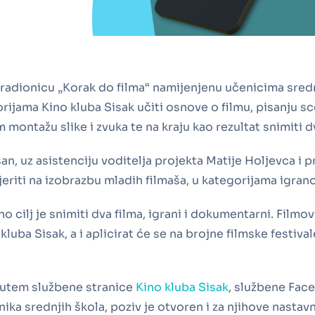
 radionicu „Korak do filma“ namijenjenu učenicima sredn
jama Kino kluba Sisak učiti osnove o filmu, pisanju sce
 montažu slike i zvuka te na kraju kao rezultat snimiti d
šan, uz asistenciju voditelja projekta Matije Holjevca i 
mjeriti na izobrazbu mladih filmaša, u kategorijama igr
cilj je snimiti dva filma, igrani i dokumentarni. Filmovi
ba Sisak, a i aplicirat će se na brojne filmske festival
 putem službene stranice
Kino kluba Sisak
, službene Face
 srednjih škola, poziv je otvoren i za njihove nastavnike 