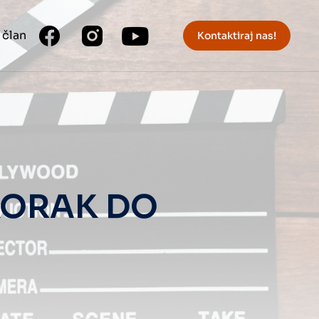
 član
Kontaktiraj nas!
KORAK DO