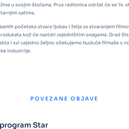
užine u svojim školama. Prva radionica održat će se 14.
utarnjim satima.
amih početaka stvara ljubav i želja za stvaranjem filmo
produkata koji će nastati zajedničkim snagama. Grad Sis
ekta i svi zajedno željno očekujemo buduće filmaše s no
ke industrije.
POVEZANE OBJAVE
i program Star