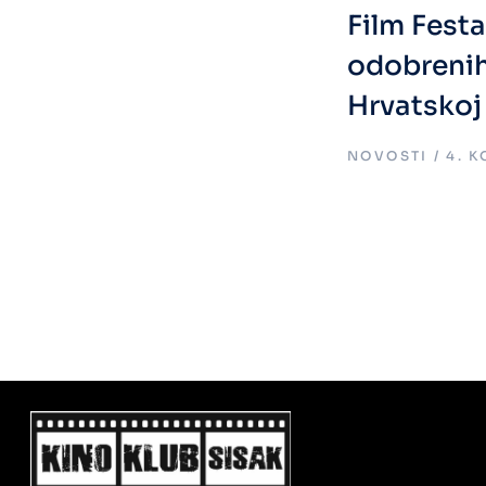
Film Fest
odobreni
Hrvatskoj
.
NOVOSTI
4. 