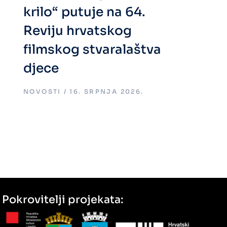
krilo“ putuje na 64.
Reviju hrvatskog
filmskog stvaralaštva
djece
NOVOSTI
16. SRPNJA 2026.
Pokrovitelji projekata: