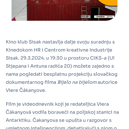
Kino klub Sisak nastavlja dalje svoju suradnju s
Kinedokom HR i Centrom kreativne industrije
Sisak. 29.3.2024. u 19:30 u prostoru CIKS-a (Ul
Stjepana i Antuna radića 20) možete zajedno s
nama pogledati besplatnu projekciju slovačkog
dokumentarnog filma
Bijelo na bijelom
autorice
Viere Čákanyove.
Film je videodnevnik koji je redateljica Viera
Čákanyová vodila boraveći na poljskoj stanici na
Antarktiku. Čakanyova se upušta u razgovor s
umjetnom inteligencijom, debatirajući s njom o