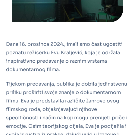
Dana 16. prosinca 2024., imali smo čast ugostiti
poznatu režiserku Evu Kraljević, koja je održala
inspirativno predavanje o raznim vrstama
dokumentarnog filma.
Tijekom predavanja, publika je dobila jedinstvenu
priliku proširiti svoje znanje o dokumentarnom
filmu. Eva je predstavila različite žanrove ovog
filmskog roda, objašnjavajući njihove
specifičnosti i način na koji mogu prenijeti priče i
emocije. Osim teorijskog dijela, Eva je podijelila i
svoja iskustva iz prakse, dajući uvid u izazove i