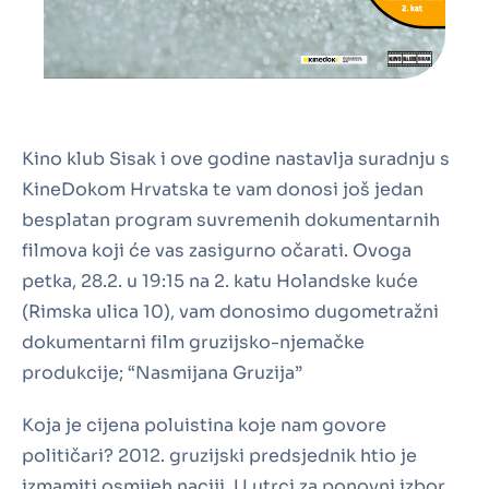
Kino klub Sisak i ove godine nastavlja suradnju s
KineDokom Hrvatska te vam donosi još jedan
besplatan program suvremenih dokumentarnih
filmova koji će vas zasigurno očarati. Ovoga
petka, 28.2. u 19:15 na 2. katu Holandske kuće
(Rimska ulica 10), vam donosimo dugometražni
dokumentarni film gruzijsko-njemačke
produkcije; “Nasmijana Gruzija”
Koja je cijena poluistina koje nam govore
političari? 2012. gruzijski predsjednik htio je
izmamiti osmijeh naciji. U utrci za ponovni izbor