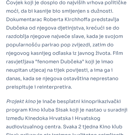
Čovjek koji je dospio do najviših vrhova političke
moći, da bi kasnije bio smijenjen s dužnosti.
Dokumentarac Roberta Kirchhoffa predstavlja
Dubčeka od njegova djetinjstva, krećući se do
razdoblja njegove najveće slave, kada je svojom
popularnošću parirao pop zvijezdi, zatim do
njegovog kasnijeg odlaska iz javnog života. Film
rasvjetljava “fenomen Dubčeka” koji je imao
neupitan utjecaj na tijek povijesti, a ima ga i
danas, kada se njegova ostavština neprestano
preispituje i reinterpretira.
Projekt kino
je inače besplatni kinoprikazivački
program Kino kluba Sisak koji je nastao u suradnji
između Kinedoka Hrvatska i Hrvatskog
audiovizualnog centra. Svaka 2 tjedna Kino klub