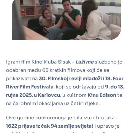
Igrani film Kino kluba Sisak –
Laži me
službeno je
odabran među 65 kratkih filmova koji će se
prikazivati na
30. Filmskoj reviji mladeži
i
18. Four
River Film Festivalu
, koji se održavaju od
9. do 13.
rujna 2025. u Karlovcu
, u kultnom
Kinu Edison
te
na čarobnim lokacijama uz četiri rijeke.
Ove godine konkurencija je bila izuzetno jaka –
1622 prijave iz čak 94 zemlje svijeta
! I upravo je