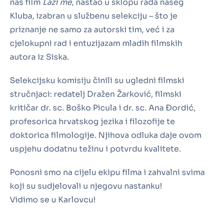
naš film
Laži me
, nastao u sklopu rada našeg
Kluba, izabran u službenu selekciju – što je
priznanje ne samo za autorski tim, već i za
cjelokupni rad i entuzijazam mladih filmskih
autora iz Siska.
Selekcijsku komisiju činili su ugledni filmski
stručnjaci: redatelj Dražen Žarković, filmski
kritičar dr. sc. Boško Picula i dr. sc. Ana Đordić,
profesorica hrvatskog jezika i filozofije te
doktorica filmologije. Njihova odluka daje ovom
uspjehu dodatnu težinu i potvrdu kvalitete.
Ponosni smo na cijelu ekipu filma i zahvalni svima
koji su sudjelovali u njegovu nastanku!
Vidimo se u Karlovcu!