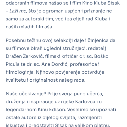
odabranih filmova našao se i film Kino kluba Sisak
–
Laži me
, što je ogroman uspjeh i priznanje ne
samo za autorski tim, već i za cijeli rad Kluba i
naših mladih filmaša.
Posebnu težinu ovoj selekciji daje i činjenica da
su filmove birali ugledni stručnjaci: redatelj
Dražen Žarković, filmski kritičar dr. sc. Boško
Picula te dr. sc. Ana Đordić, profesorica i
filmologinja. Njihovo povjerenje potvrđuje
kvalitetu i originalnost našeg rada.
Naše očekivanje? Prije svega puno učenja,
druženja i inspiracije uz rijeke Karlovca i u
legendarnom Kinu Edison. Veselimo se upoznati
ostale autore iz cijelog svijeta, razmijeniti
iskustva i predstaviti Sisak na velikom platnu.