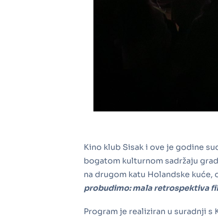
Kino klub Sisak i ove je godine s
bogatom kulturnom sadržaju grada
na drugom katu Holandske kuće, o
probudimo: mala retrospektiva f
Program je realiziran u suradnji 