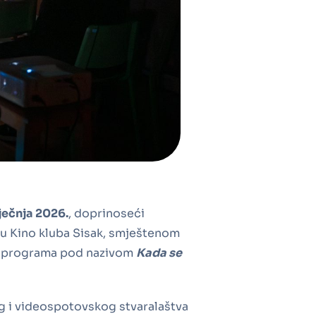
iječnja 2026.
, doprinoseći
ru Kino kluba Sisak, smještenom
og programa pod nazivom
Kada se
og i videospotovskog stvaralaštva