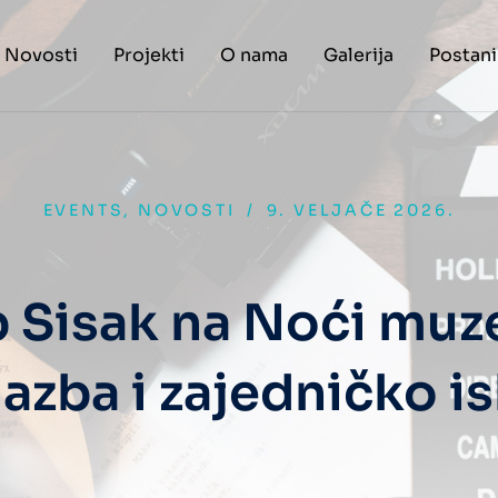
Novosti
Projekti
O nama
Galerija
Postani
EVENTS
,
NOVOSTI
/
9. VELJAČE 2026.
b Sisak na Noći muze
glazba i zajedničko i