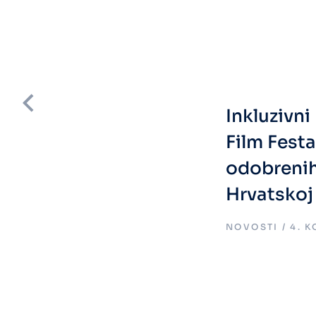
Inkluzivn
Film Fest
odobreni
Hrvatskoj
.
NOVOSTI
4. 