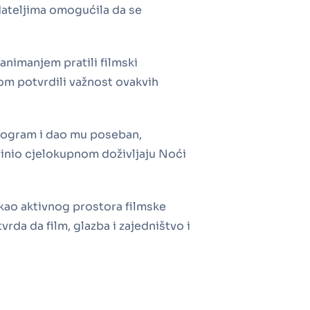
edateljima omogućila da se
 zanimanjem pratili filmski
om potvrdili važnost ovakvih
rogram i dao mu poseban,
rinio cjelokupnom doživljaju Noći
kao aktivnog prostora filmske
vrda da film, glazba i zajedništvo i