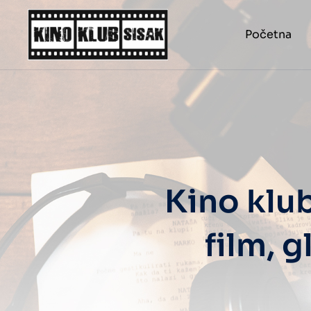
Početna
Kino klu
film, 