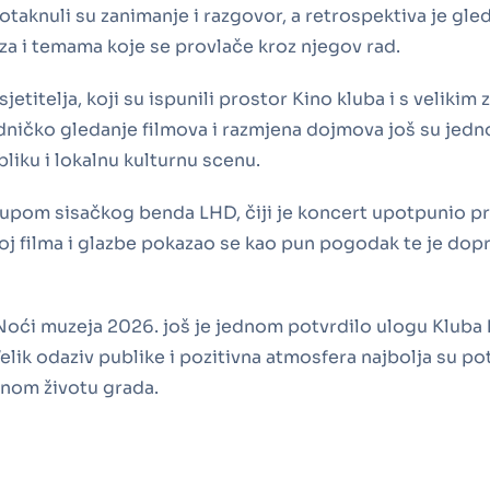
otaknuli su zanimanje i razgovor, a retrospektiva je gl
za i temama koje se provlače kroz njegov rad.
sjetitelja, koji su ispunili prostor Kino kluba i s velikim
ničko gledanje filmova i razmjena dojmova još su jedn
liku i lokalnu kulturnu scenu.
upom sisačkog benda LHD, čiji je koncert upotpunio p
oj filma i glazbe pokazao se kao pun pogodak te je dop
Noći muzeja 2026. još je jednom potvrdilo ulogu Kluba 
Velik odaziv publike i pozitivna atmosfera najbolja su pot
rnom životu grada.