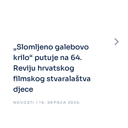
„Slomljeno galebovo
krilo“ putuje na 64.
Reviju hrvatskog
filmskog stvaralaštva
djece
NOVOSTI
16. SRPNJA 2026.