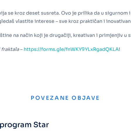
vija se kroz deset susreta. Ovo je prilika da u sigurnom
agledaš vlastite interese – sve kroz praktičan i inovativan
eštine na način koji je drugačiji, kreativan i primjenjiv u
 fraktala
–
https://forms.gle/fnWKY9YLxRgadQKLA
!
POVEZANE OBJAVE
i program Star