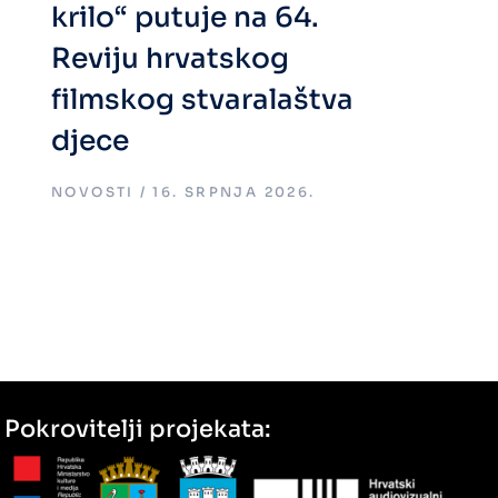
krilo“ putuje na 64.
Reviju hrvatskog
filmskog stvaralaštva
djece
NOVOSTI
16. SRPNJA 2026.
Pokrovitelji projekata: