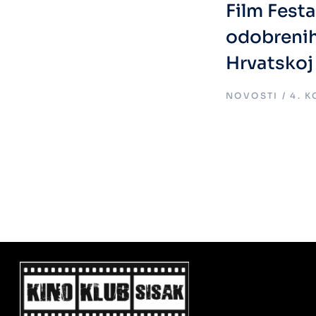
Film Fest
odobreni
Hrvatskoj
.
NOVOSTI
4. 