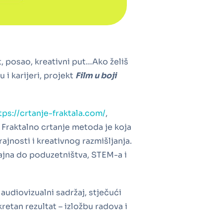
et, posao, kreativni put…Ako želiš
 i karijeri, projekt
Film u boji
tps://crtanje-fraktala.com/
,
. Fraktalno crtanje metoda je koja
rajnosti i kreativnog razmišljanja.
ajna do poduzetništva, STEM-a i
audiovizualni sadržaj, stječući
retan rezultat – izložbu radova i