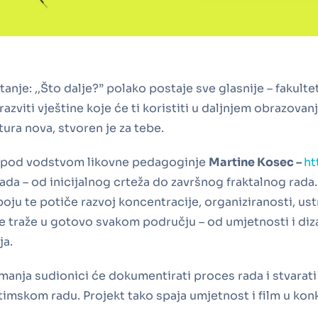
tanje: ,,Što dalje?” polako postaje sve glasnije – fakult
azviti vještine koje će ti koristiti u daljnjem obrazovanju
ltura nova, stvoren je za tebe.
a, pod vodstvom likovne pedagoginje
Martine Kosec –
ht
rada – od inicijalnog crteža do završnog fraktalnog rada
boju te potiče razvoj koncentracije, organiziranosti, ust
e traže u gotovo svakom području – od umjetnosti i diz
ja.
imanja sudionici će dokumentirati proces rada i stvarati 
 timskom radu. Projekt tako spaja umjetnost i film u konk