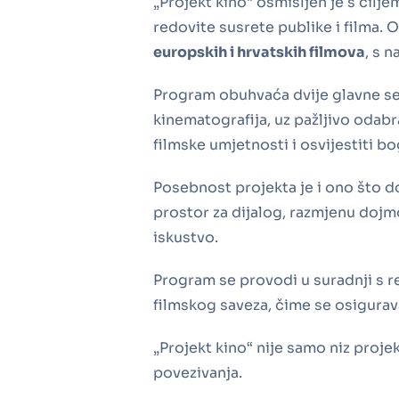
„Projekt kino“ osmišljen je s cil
redovite susrete publike i filma.
europskih i hrvatskih filmova
, s 
Program obuhvaća dvije glavne sekc
kinematografija, uz pažljivo odabra
filmske umjetnosti i osvijestiti b
Posebnost projekta je i ono što d
prostor za dijalog, razmjenu dojmo
iskustvo.
Program se provodi u suradnji s r
filmskog saveza, čime se osigurava 
„Projekt kino“ nije samo niz projek
povezivanja.