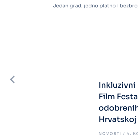
Jedan grad, jedno platno i bezbroj
Inkluzivn
Film Fest
odobreni
Hrvatskoj
.
NOVOSTI
4. 