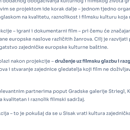
jem dodatnog obogaćivanja kulturnog i filmskog života g
 Ovim se projektom ide korak dalje – jednom tjedno organ
naglaskom na kvalitetu, raznolikost i filmsku kulturu koja
ije – igrani i dokumentarni film – pri čemu će značajan
ne europske naslove različitih žanrova. Cilj je razvijat
ogatstvo zajedničke europske kulturne baštine.
olazi nakon projekcije –
druženje uz filmsku glazbu i raz
va i stvaranje zajednice gledatelja koji film ne doživlj
elevantnim partnerima poput Gradske galerije Striegl, 
kvalitetan i raznolik filmski sadržaj.
cija – to je pokušaj da se u Sisak vrati kultura zajednič