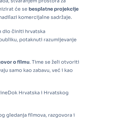
rada, stvaranjem prostora za
izirat će se
besplatne projekcije
 nadilazi komercijalne sadržaje.
 dio činiti hrvatska
i publiku, potaknuti razumijevanje
govor o filmu
. Time se želi otvoriti
avaju samo kao zabavu, već i kao
KineDok Hrvatska i Hrvatskog
kog gledanja filmova, razgovora i