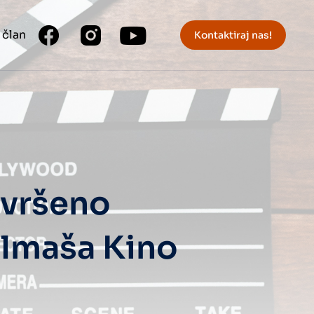
 član
Kontaktiraj nas!
avršeno
ilmaša Kino