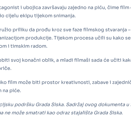
gonist i ubojica završavaju zajedno na piću, čime film
io cijelu ekipu tijekom snimanja.
užio priliku da prođu kroz sve faze filmskog stvaranja –
izacijom produkcije. Tijekom procesa učili su kako se p
jom i timskim radom.
iti svoj konačni oblik, a mladi filmaši sada će učiti k
riče.
ko film može biti prostor kreativnosti, zabave i zajedni
m na piće.
cijsku podršku Grada Siska. Sadržaj ovog dokumenta u i
ma ne može smatrati kao odraz stajališta Grada Siska.