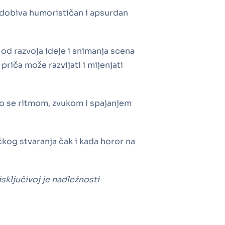
 dobiva humorističan i apsurdan
 od razvoja ideje i snimanja scena
riča može razvijati i mijenjati
ako se ritmom, zvukom i spajanjem
čkog stvaranja čak i kada horor na
sključivoj je nadležnosti