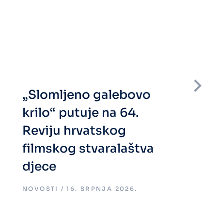
„Slomljeno galebovo
krilo“ putuje na 64.
Reviju hrvatskog
filmskog stvaralaštva
djece
NOVOSTI
16. SRPNJA 2026.