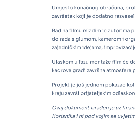
Umjesto konačnog obračuna, prota
završetak koji je dodatno razvesel
Rad na filmu mladim je autorima pr
do rada s glumom, kamerom i organ
zajedničkim idejama, improvizaci
Ulaskom u fazu montaže film će dob
kadrova gradi završna atmosfera p
Projekt je još jednom pokazao koli
kraju završi prijateljskim odlasko
Ovaj dokument izrađen je uz finan
Korisnika i ni pod kojim se uvjeti