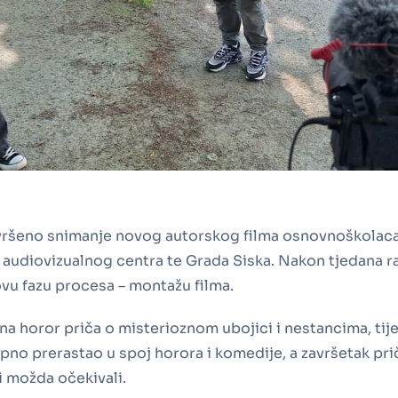
avršeno snimanje novog autorskog filma osnovnoškolaca
audiovizualnog centra te Grada Siska. Nakon tjedana rad
novu fazu procesa – montažu filma.
na horor priča o misterioznom ubojici i nestancima, tij
upno prerastao u spoj horora i komedije, a završetak pri
i možda očekivali.