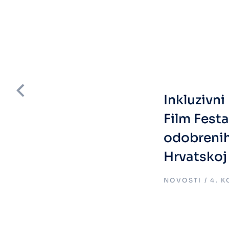
Inkluzivn
Film Fest
odobreni
Hrvatskoj
.
NOVOSTI
4. 