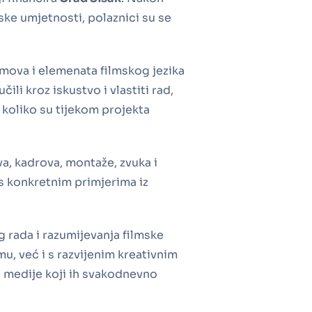
ske umjetnosti, polaznici su se
jmova i elemenata filmskog jezika
li kroz iskustvo i vlastiti rad,
e koliko su tijekom projekta
va, kadrova, montaže, zvuka i
 s konkretnim primjerima iz
g rada i razumijevanja filmske
u, već i s razvijenim kreativnim
 medije koji ih svakodnevno