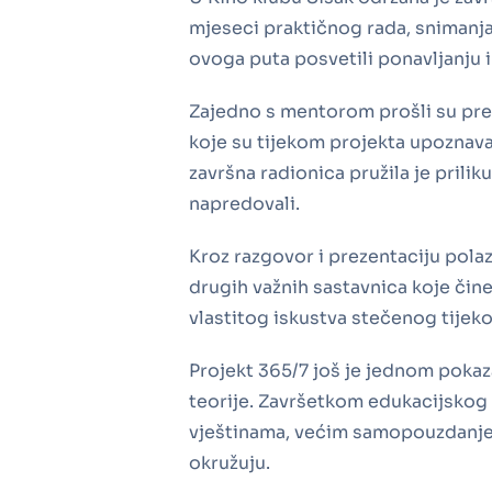
mjeseci praktičnog rada, snimanja,
ovoga puta posvetili ponavljanju 
Zajedno s mentorom prošli su prez
koje su tijekom projekta upoznavali
završna radionica pružila je prili
napredovali.
Kroz razgovor i prezentaciju polaz
drugih važnih sastavnica koje čine
vlastitog iskustva stečenog tijek
Projekt 365/7 još je jednom pokaza
teorije. Završetkom edukacijskog c
vještinama, većim samopouzdanje
okružuju.