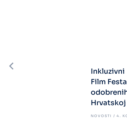
Inkluzivn
Film Fest
odobreni
Hrvatskoj
.
NOVOSTI
4. 