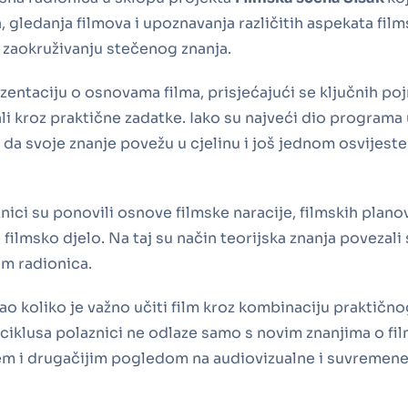
 gledanja filmova i upoznavanja različitih aspekata film
i zaokruživanju stečenog znanja.
entaciju o osnovama filma, prisjećajući se ključnih po
 kroz praktične zadatke. Iako su najveći dio programa uči
ku da svoje znanje povežu u cjelinu i još jednom osvijest
nici su ponovili osnove filmske naracije, filmskih plano
 filmsko djelo. Na taj su način teorijska znanja povezali
om radionica.
o koliko je važno učiti film kroz kombinaciju praktično
iklusa polaznici ne odlaze samo s novim znanjima o film
m i drugačijim pogledom na audiovizualne i suvremene