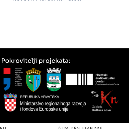
Pokrovitelji projekata:
STI
STRATEŠKI PLAN KKS