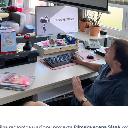
ršna radionica u sklopu projekta
Filmska scena Sisak
koj