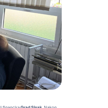
i financira
Grad Sisak
. Nakon