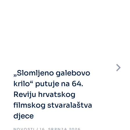
„Slomljeno galebovo
krilo“ putuje na 64.
Reviju hrvatskog
filmskog stvaralaštva
djece
NOVOSTI
16. SRPNJA 2026.