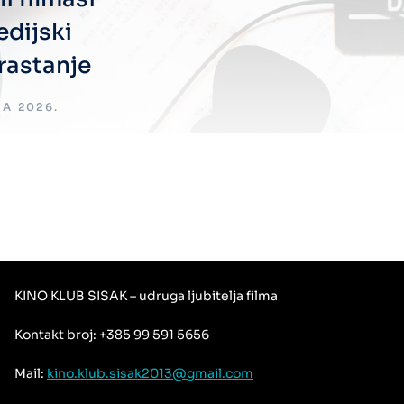
edijski
rastanje
JA 2026.
KINO KLUB SISAK – udruga ljubitelja filma
Kontakt broj: +385 99 591 5656
Mail:
kino.klub.sisak2013@gmail.com