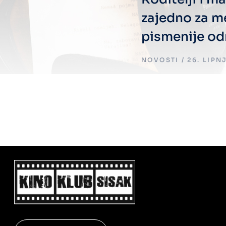
zajedno za m
pismenije od
NOVOSTI
26. LIPN