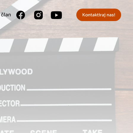
 član
Kontaktiraj nas!