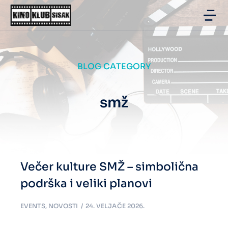
BLOG CATEGORY
smž
Večer kulture SMŽ – simbolična
podrška i veliki planovi
EVENTS
,
NOVOSTI
24. VELJAČE 2026.