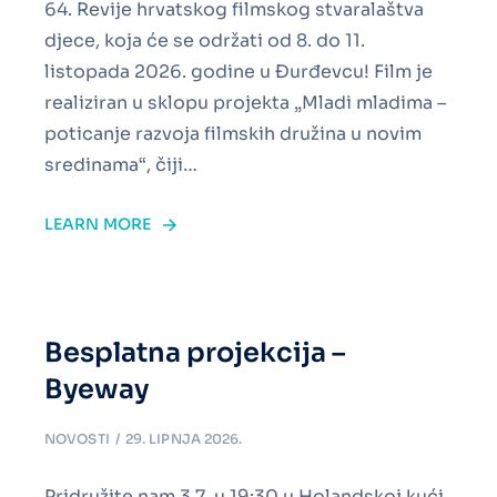
64. Revije hrvatskog filmskog stvaralaštva
djece, koja će se održati od 8. do 11.
listopada 2026. godine u Đurđevcu! Film je
realiziran u sklopu projekta „Mladi mladima –
poticanje razvoja filmskih družina u novim
sredinama“, čiji…
LEARN MORE
Besplatna projekcija –
Byeway
NOVOSTI
29. LIPNJA 2026.
Pridružite nam 3.7. u 19:30 u Holandskoj kući