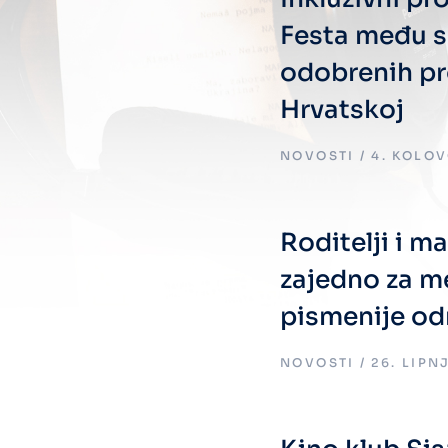
Festa među 
odobrenih p
Hrvatskoj
NOVOSTI
4. KOLOV
Roditelji i ma
zajedno za m
pismenije od
NOVOSTI
26. LIPN