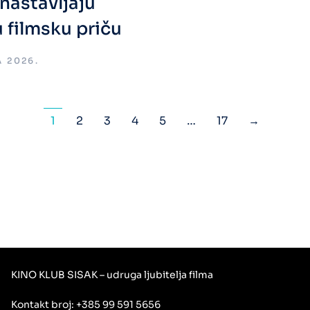
 nastavljaju
u filmsku priču
A 2026.
1
2
3
4
5
…
17
→
KINO KLUB SISAK – udruga ljubitelja filma
Kontakt broj: +385 99 591 5656