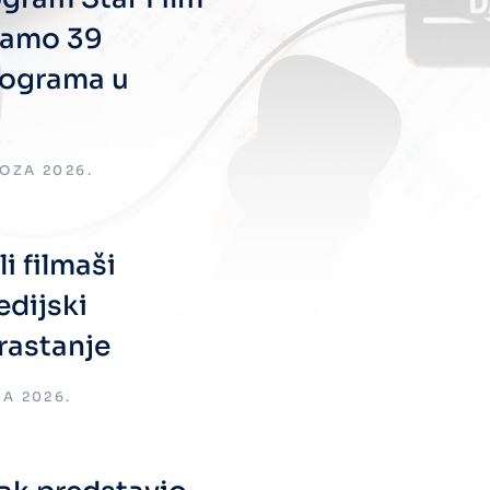
samo 39
rograma u
OZA 2026.
li filmaši
edijski
rastanje
JA 2026.