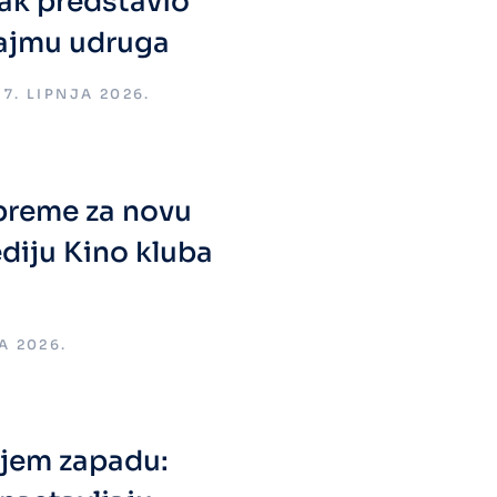
sak predstavio
Sajmu udruga
17. LIPNJA 2026.
preme za novu
diju Kino kluba
JA 2026.
ljem zapadu: