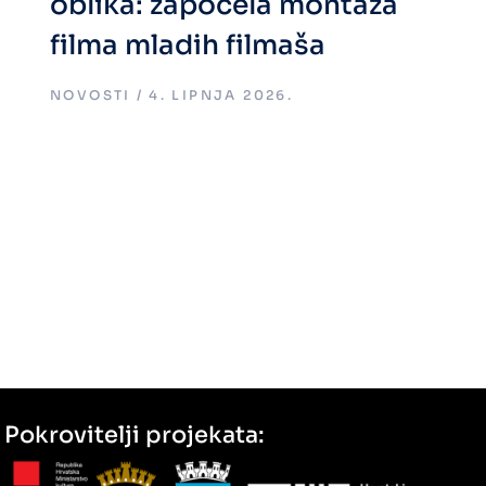
oblika: započela montaža
filma mladih filmaša
NOVOSTI
4. LIPNJA 2026.
Pokrovitelji projekata: