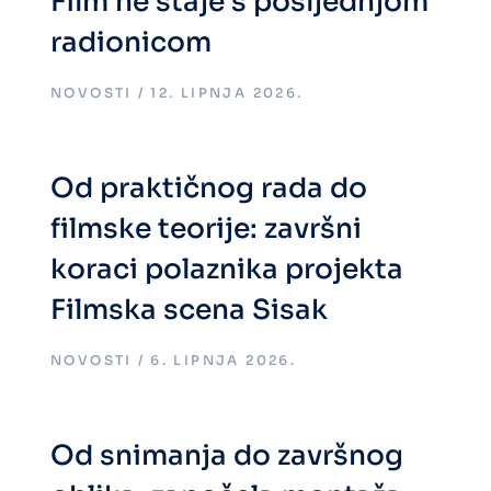
Film ne staje s posljednjom
radionicom
NOVOSTI
12. LIPNJA 2026.
Od praktičnog rada do
filmske teorije: završni
koraci polaznika projekta
Filmska scena Sisak
NOVOSTI
6. LIPNJA 2026.
Od snimanja do završnog