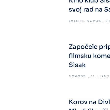
Kino klub Si
svoj rad na 
EVENTS
,
NOVOSTI
Započele pri
filmsku kome
Sisak
NOVOSTI
11. LIPN
Korov na Div