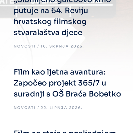
putuje na 64. Reviju
hrvatskog filmskog
stvaralaštva djece
NOVOSTI
16. SRPNJA 2026.
Film kao ljetna avantura:
Započeo projekt 365/7 u
suradnji s OŠ Braća Bobetko
NOVOSTI
22. LIPNJA 2026.