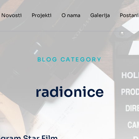
Novosti
Projekti
O nama
Galerija
Postani
BLOG CATEGORY
radionice
ogram Star Film