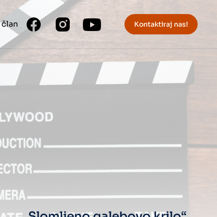
 član
Kontaktiraj nas!
„Slomljeno galebovo krilo“