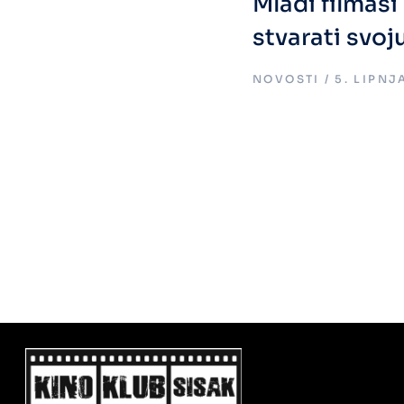
Mladi filmaši
stvarati svoj
NOVOSTI
5. LIPNJ