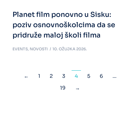
Planet film ponovno u Sisku:
poziv osnovnoškolcima da se
pridruže maloj školi filma
EVENTS
,
NOVOSTI
10. OŽUJKA 2026.
←
1
2
3
4
5
6
…
19
→