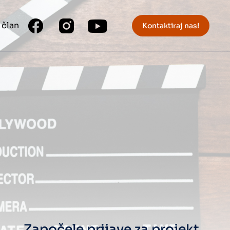
 član
Kontaktiraj nas!
Započele prijave za projekt