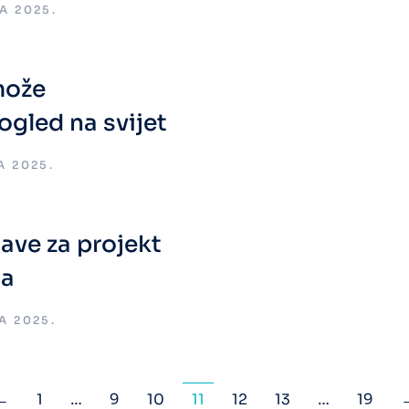
A 2025.
može
ogled na svijet
A 2025.
ave za projekt
ma
A 2025.
←
1
…
9
10
11
12
13
…
19