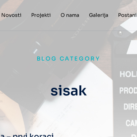
Novosti
Projekti
O nama
Galerija
Postani
BLOG CATEGORY
sisak
a – prvi koraci