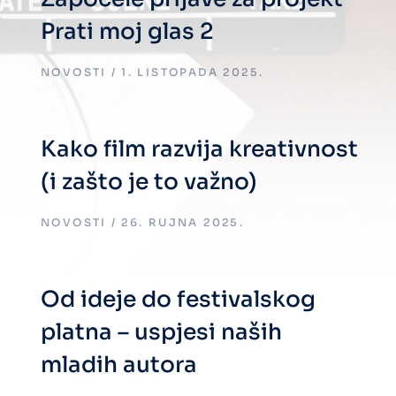
Prati moj glas 2
NOVOSTI
1. LISTOPADA 2025.
Kako film razvija kreativnost
(i zašto je to važno)
NOVOSTI
26. RUJNA 2025.
Od ideje do festivalskog
platna – uspjesi naših
mladih autora