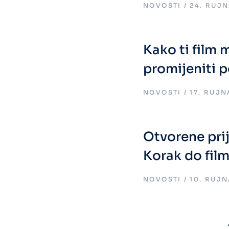
NOVOSTI
24. RUJN
Kako ti film 
promijeniti p
NOVOSTI
17. RUJN
Otvorene prij
Korak do fil
NOVOSTI
10. RUJN