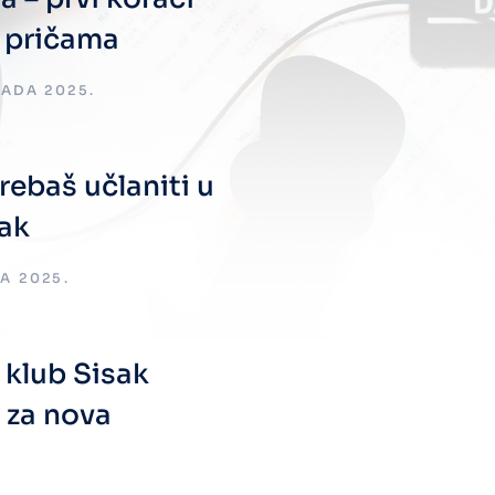
 pričama
PADA 2025.
rebaš učlaniti u
sak
A 2025.
 klub Sisak
 za nova