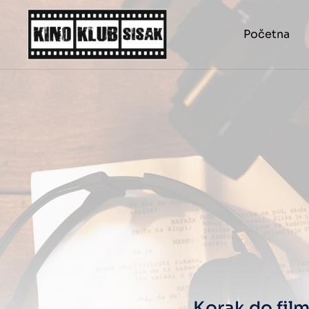
Početna
Korak do film