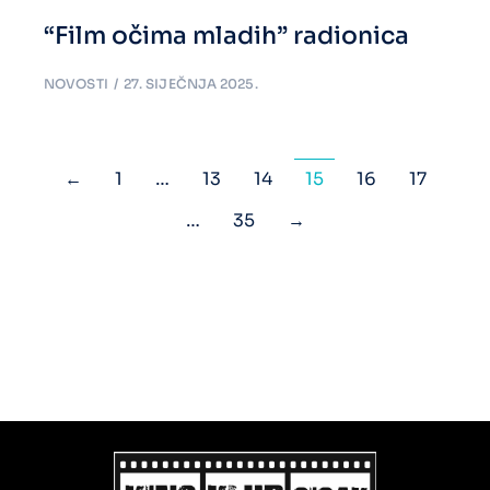
“Film očima mladih” radionica
NOVOSTI
27. SIJEČNJA 2025.
←
1
…
13
14
15
16
17
…
35
→