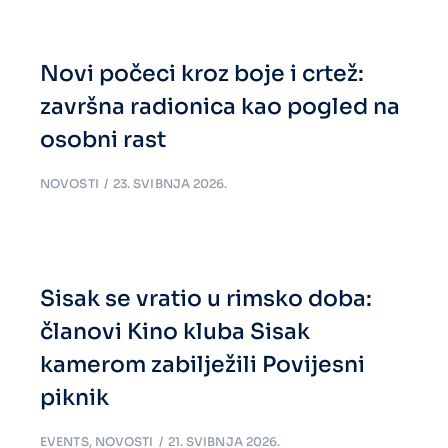
Novi počeci kroz boje i crtež:
završna radionica kao pogled na
osobni rast
NOVOSTI
23. SVIBNJA 2026.
Sisak se vratio u rimsko doba:
članovi Kino kluba Sisak
kamerom zabilježili Povijesni
piknik
EVENTS
,
NOVOSTI
21. SVIBNJA 2026.