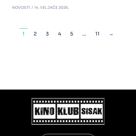
NOVOSTI
14. VELJAČE 2026.
1
2
3
4
5
…
11
→