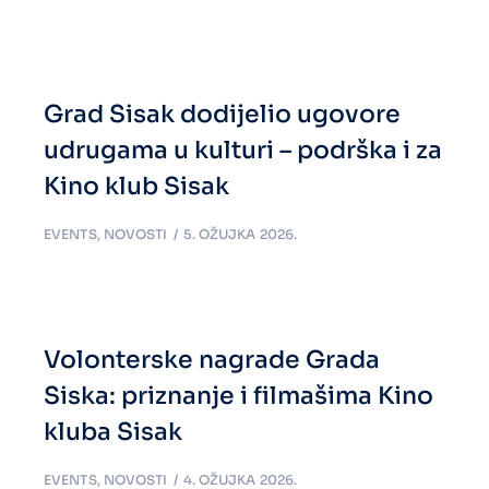
Grad Sisak dodijelio ugovore
udrugama u kulturi – podrška i za
Kino klub Sisak
EVENTS
,
NOVOSTI
5. OŽUJKA 2026.
Volonterske nagrade Grada
Siska: priznanje i filmašima Kino
kluba Sisak
EVENTS
,
NOVOSTI
4. OŽUJKA 2026.