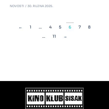
NOVOSTI
30. RUJNA 2025.
←
1
…
4
5
6
7
8
…
11
→