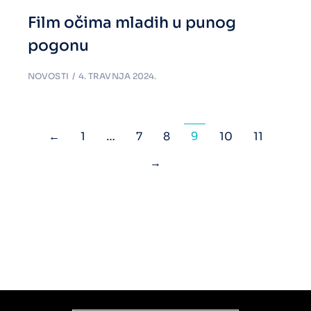
Film očima mladih u punog
pogonu
NOVOSTI
4. TRAVNJA 2024.
←
1
…
7
8
9
10
11
→