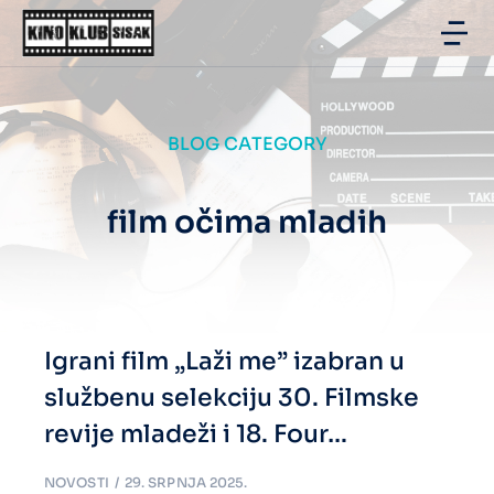
BLOG CATEGORY
film očima mladih
Igrani film „Laži me” izabran u
službenu selekciju 30. Filmske
revije mladeži i 18. Four…
NOVOSTI
29. SRPNJA 2025.