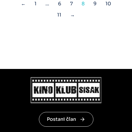
←
1
…
6
7
8
9
10
11
→
Postani član